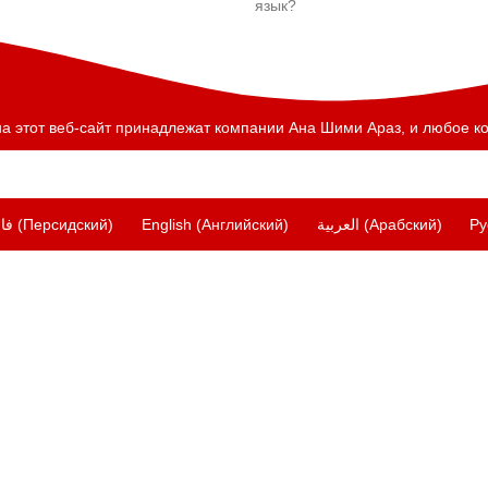
язык?
 этот веб-сайт принадлежат компании Ана Шими Араз, и любое ко
فا
(
Персидский
)
English
(
Английский
)
العربية
(
Арабский
)
Ру