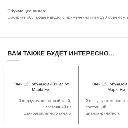
Обучающее видео:
Смотрите обучающее видео о применении клея 123 объемом 2
ВАМ ТАКЖЕ БУДЕТ ИНТЕРЕСНО…
Клей 123 объёмом 400 мл от
Клей 123 объемом
Maple Fix
Maple Fix
Это двукомпонентный клей,
Это двухкомпонент
состоящий из
состоящи
цианоакрилатного клея и
цианоакрилатног
активатора в виде спрея. Он
активирующего спр
используется для быстрого
продукт использу