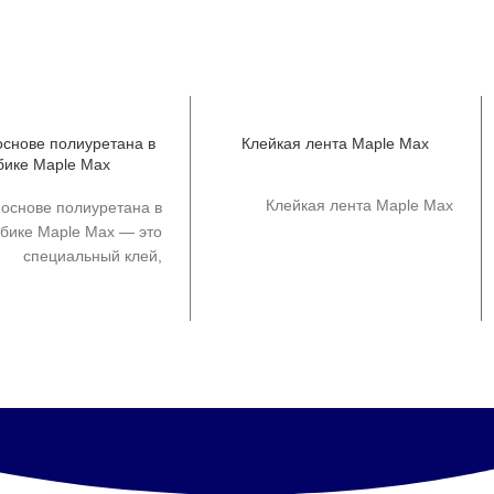
основе полиуретана в
Клейкая лента Maple Max
бике Maple Max
Клейкая лента Maple Max
 основе полиуретана в
бике Maple Max — это
специальный клей,
предназначенный для
ьзования в различных
отраслях. Он обладает
ми характеристиками,
аря которым идеально
дходит для различных
и строительных работ.