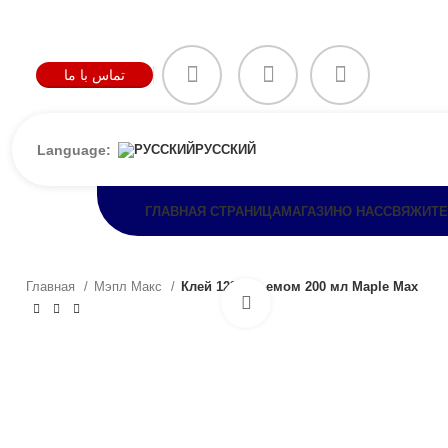
تماس با ما
Language:
РУССКИЙ
ГЛАВНАЯ СТРАНИЦА
МАГАЗИН
О НАС
СВЯЖИТЕ
Главная
Мэпл Макс
Клей 123 объемом 200 мл Maple Max
Click to enlarge