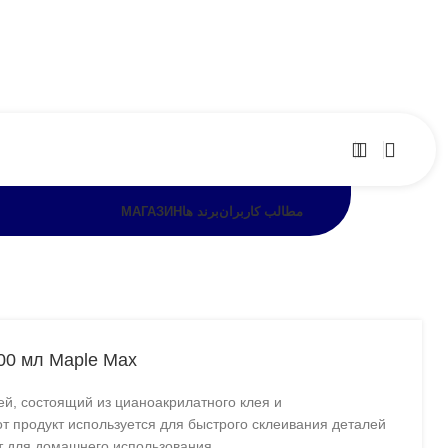
МАГАЗИН
برند ها
مطالب کاربران
00 мл Maple Max
й, состоящий из цианоакрилатного клея и
т продукт используется для быстрого склеивания деталей
т для домашнего использования.