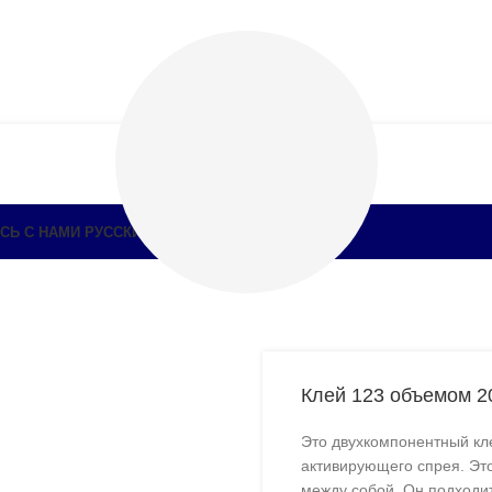
СЬ С НАМИ
РУССКИЙ
Клей 123 объемом 2
Это двухкомпонентный кле
активирующего спрея. Это
между собой. Он подходи