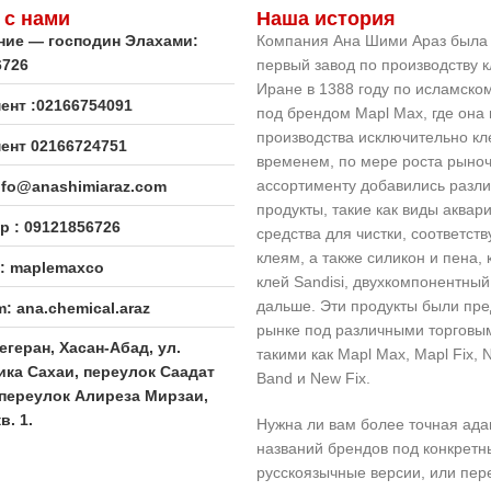
ручной.
 с нами
Наша история
ние — господин Элахами:
Компания Ана Шими Араз была 
6726
первый завод по производству к
Иране в 1388 году по исламско
ент :02166754091
под брендом Mapl Max, где она 
производства исключительно кл
ент 02166724751
временем, по мере роста рыноч
ассортименту добавились разли
info@anashimiaraz.com
продукты, такие как виды аквар
p : 09121856726
средства для чистки, соответст
клеям, а также силикон и пена,
m: maplemaxco
клей Sandisi, двухкомпонентный 
дальше. Эти продукты были пр
m: ana.chemical.araz
рынке под различными торговы
егеран, Хасан-Абад, ул.
такими как Mapl Max, Mapl Fix, 
ика Сахаи, переулок Саадат
Band и New Fix.
переулок Алиреза Мирзаи,
в. 1.
Нужна ли вам более точная ада
названий брендов под конкретн
русскоязычные версии, или пер