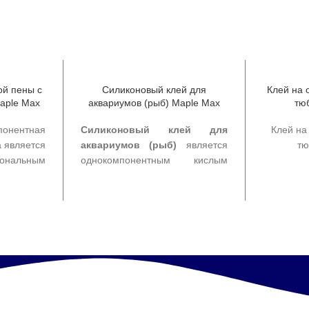
я деталей
между собой. Он подходит для
ходит для
домашнего использования.
ания.
ой пены с
Клей на 
Силиконовый клей для
aple Max
тю
аквариумов (рыб) Maple Max
понентная
Клей на
Силиконовый клей для
 является
тю
аквариумов (рыб)
является
иональным
однокомпонентным кислым
покрытия и
силиконовым клеем, который
товленным
испол
обладает свойствами
 сырьевых
герметизации,
временных
особы
водонепроницаемости,
огий. Она
благод
гибкости и высокой адгезией.
ечение 2-4
по
в условиях
проектов 
пна в двух
истолета и