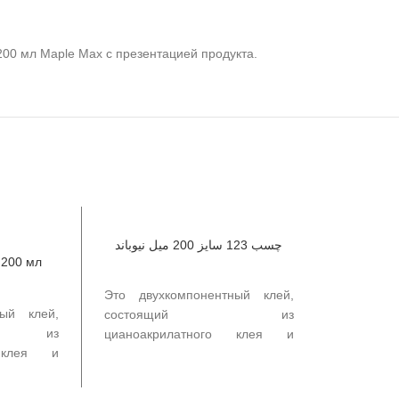
00 мл Maple Max с презентацией продукта.
چسب 123 سایز 200 میل نیوباند
 200 мл
Это двухкомпонентный клей,
ный клей,
состоящий из
й из
цианоакрилатного клея и
о клея и
активирующего спрея. Этот
ея. Этот
продукт используется для
ется для
быстрого склеивания деталей