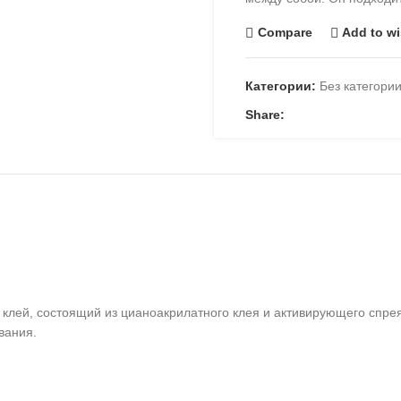
Compare
Add to wi
Категории:
Без категори
Share:
лей, состоящий из цианоакрилатного клея и активирующего спрея.
вания.