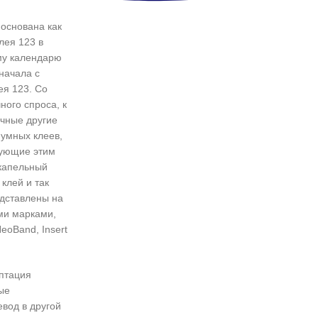
основана как
лея 123 в
му календарю
начала с
ея 123. Со
ного спроса, к
чные другие
иумных клеев,
вующие этим
 капельный
клей и так
едставлены на
ми марками,
NeoBand, Insert
птация
ые
евод в другой